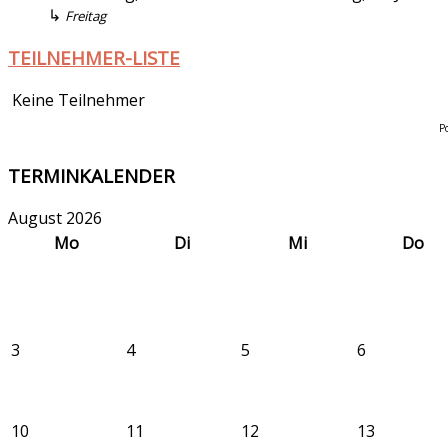
↳
Freitag
TEILNEHMER-LISTE
Keine Teilnehmer
P
TERMINKALENDER
August 2026
Mo
Di
Mi
Do
3
4
5
6
10
11
12
13