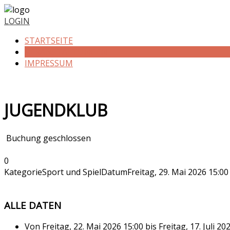
Vorheriges
Vorheriger
Nächstes
Nächstes
Jahr
Monat
Jahr
Monat
LOGIN
STARTSEITE
VERANSTALTUNGEN
IMPRESSUM
JUGENDKLUB
Buchung geschlossen
0
Kategorie
Sport und Spiel
Datum
Freitag, 29. Mai 2026
15:00
ALLE DATEN
Von
Freitag, 22. Mai 2026
15:00
bis
Freitag, 17. Juli 20