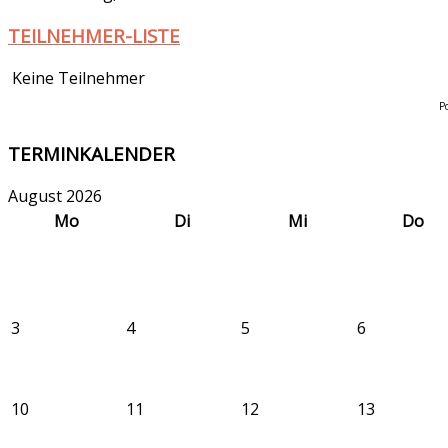
TEILNEHMER-LISTE
Keine Teilnehmer
P
TERMINKALENDER
August 2026
Mo
Di
Mi
Do
3
4
5
6
10
11
12
13