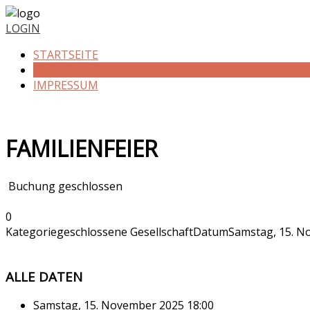
Vorheriges
Vorheriger
Nächstes
Nächstes
Jahr
Monat
Jahr
Monat
LOGIN
STARTSEITE
VERANSTALTUNGEN
IMPRESSUM
FAMILIENFEIER
Buchung geschlossen
0
Kategorie
geschlossene Gesellschaft
Datum
Samstag, 15. N
ALLE DATEN
Samstag, 15. November 2025
18:00